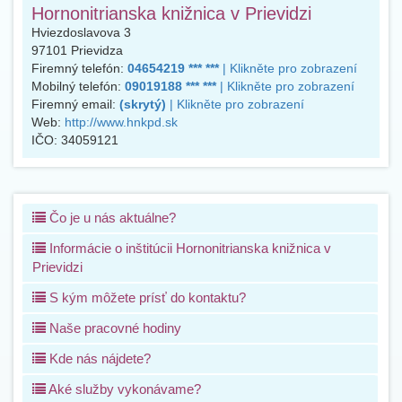
Hornonitrianska knižnica v Prievidzi
Hviezdoslavova 3
97101
Prievidza
Firemný telefón:
04654219 *** ***
| Klikněte pro zobrazení
Mobilný telefón:
09019188 *** ***
| Klikněte pro zobrazení
Firemný email:
(skrytý)
| Klikněte pro zobrazení
Web:
http://www.hnkpd.sk
IČO:
34059121
Čo je u nás aktuálne?
Informácie o inštitúcii Hornonitrianska knižnica v
Prievidzi
S kým môžete prísť do kontaktu?
Naše pracovné hodiny
Kde nás nájdete?
Aké služby vykonávame?